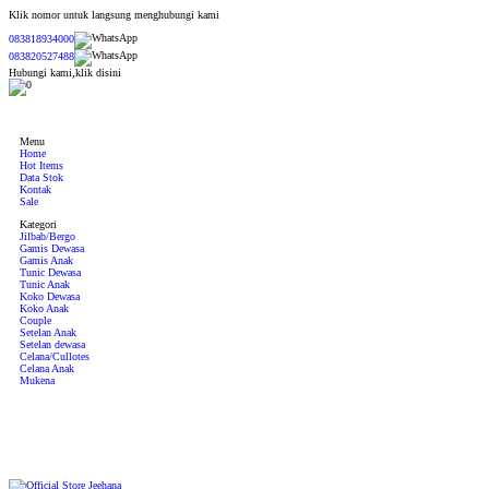
Klik nomor untuk langsung menghubungi kami
083818934000
083820527488
Hubungi kami,klik disini
0
Menu
Home
Hot Items
Data Stok
Kontak
Sale
Kategori
Jilbab/Bergo
Gamis Dewasa
Gamis Anak
Tunic Dewasa
Tunic Anak
Koko Dewasa
Koko Anak
Couple
Setelan Anak
Setelan dewasa
Celana/Cullotes
Celana Anak
Mukena