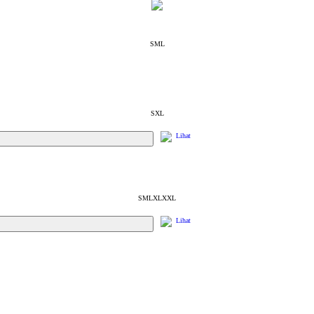
S
M
L
S
XL
Lihat
S
M
L
XL
XXL
Lihat