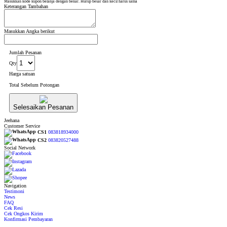
Masukkan kode kupon belanja dengan benar. Hurup besar dan kecil harus sama
Keterangan Tambahan
Masukkan Angka berikut
Jumlah Pesanan
Qty
Harga satuan
Total Sebelum Potongan
Selesaikan Pesanan
Jeehana
Customer Service
CS1
083818934000
CS2
083820527488
Social Network
Navigation
Testimoni
News
FAQ
Cek Resi
Cek Ongkos Kirim
Konfirmasi Pembayaran