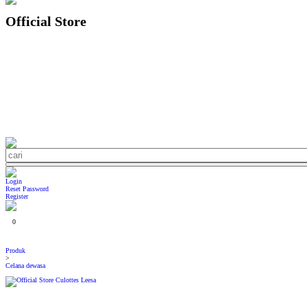
Official Store
Login
Reset Password
Register
0
Produk
>
Celana dewasa