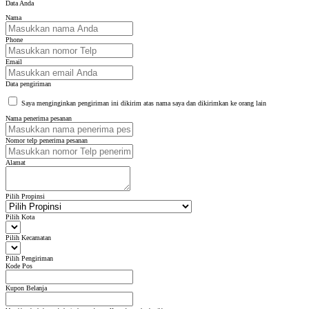
Data Anda
Nama
Phone
Email
Data pengiriman
Saya menginginkan pengiriman ini dikirim atas nama saya dan dikirimkan ke orang lain
Nama penerima pesanan
Nomor telp penerima pesanan
Alamat
Pilih Propinsi
Pilih Kota
Pilih Kecamatan
Pilih Pengiriman
Kode Pos
Kupon Belanja