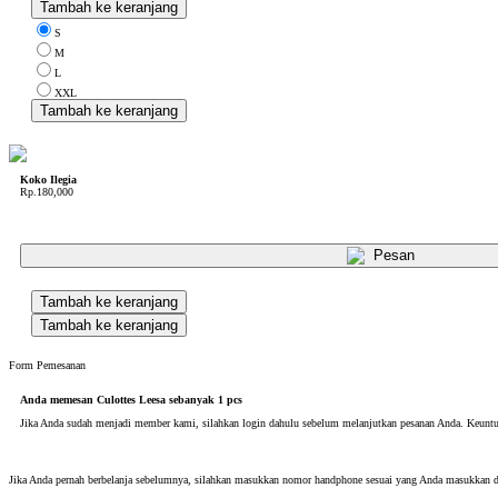
Tambah ke keranjang
S
M
L
XXL
Tambah ke keranjang
Koko Ilegia
Rp.180,000
Pesan
Tambah ke keranjang
Tambah ke keranjang
Form Pemesanan
Anda memesan Culottes Leesa
sebanyak
1
pcs
Jika Anda sudah menjadi member kami, silahkan login dahulu sebelum melanjutkan pesanan Anda. Keuntu
Jika Anda pernah berbelanja sebelumnya, silahkan masukkan nomor handphone sesuai yang Anda masukkan 