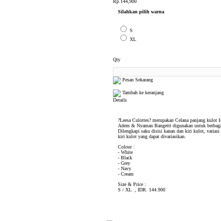
Rp.144,900
Silahkan pilih warna
S
XL
Qty
Pesan Sekarang
Tambah ke keranjang
Details
?Leesa Culottes? merupakan Celana panjang kulot H
Adem & Nyaman Bangettt digunakan untuk berbagai
Dilengkapi saku disisi kanan dan kiri kulot, variasi
kiri kulot yang dapat divariasikan.
Colour :
- White
- Black
- Grey
- Navy
- Cream
Size & Price :
S / XL , IDR. 144.900