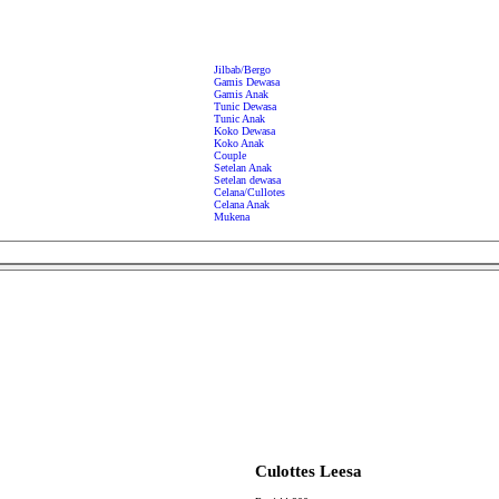
Jilbab/Bergo
Gamis Dewasa
Gamis Anak
Tunic Dewasa
Tunic Anak
Koko Dewasa
Koko Anak
Couple
Setelan Anak
Setelan dewasa
Celana/Cullotes
Celana Anak
Mukena
Culottes Leesa