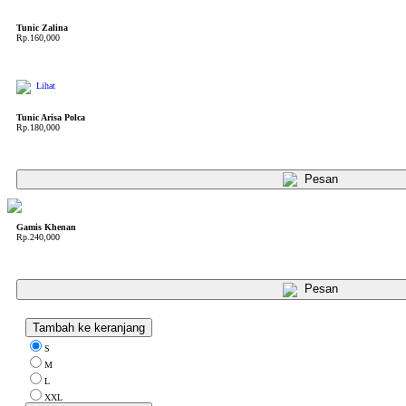
Tunic Zalina
Rp.160,000
Lihat
Tunic Arisa Polca
Rp.180,000
Pesan
Gamis Khenan
Rp.240,000
Pesan
Tambah ke keranjang
S
M
L
XXL