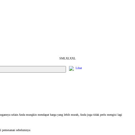
S
M
L
XL
XXL
Lihat
ngannya selain Anda mungkin mendapat harga yang lebih murah, Anda juga tidak perlu mengisi lagi
di pemesanan sebelumnya