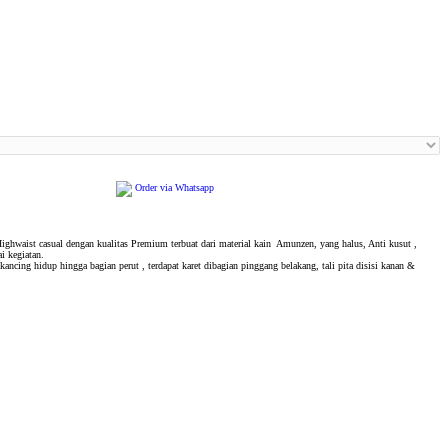
Order via Whatsapp
ighwaist casual dengan kualitas Premium terbuat dari material kain Amunzen, yang halus, Anti kusut ,
 kegiatan.
 kancing hidup hingga bagian perut , terdapat karet dibagian pinggang belakang, tali pita disisi kanan &