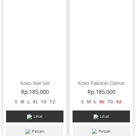
Koko Niel Set
Koko Pakistan Oemar
Rp.185,000
Rp.185,000
S
M
L
XL
10
12
S
M
L
XL
10
12
Lihat
Lihat
Pesan
Pesan