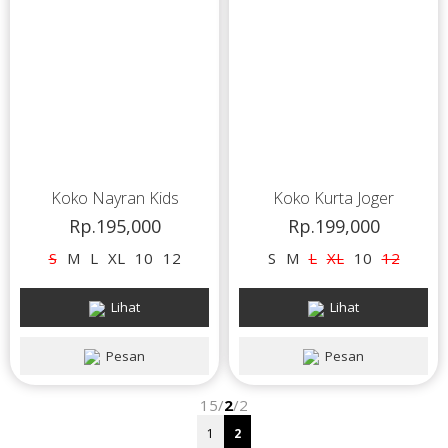
Koko Nayran Kids
Koko Kurta Joger
Rp.195,000
Rp.199,000
S
M
L
XL
10
12
S
M
L
XL
10
12
Lihat
Lihat
Pesan
Pesan
15/
2
/2
1
2