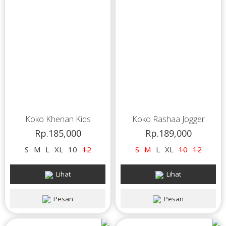
Koko Khenan Kids
Koko Rashaa Jogger
Rp.185,000
Rp.189,000
S
M
L
XL
10
12
S
M
L
XL
10
12
Lihat
Lihat
Pesan
Pesan