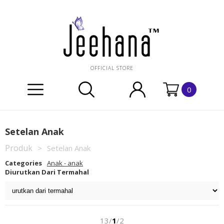
OFFICIAL STORE
0
Setelan Anak
Produk
>
Setelan Anak
Categories
Anak - anak
Diurutkan Dari Termahal
13/
1
/2