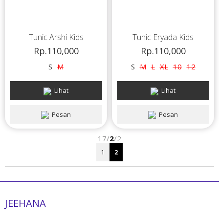
Tunic Arshi Kids
Tunic Eryada Kids
Rp.110,000
Rp.110,000
S
M
S
M
L
XL
10
12
Lihat
Lihat
Pesan
Pesan
17/
2
/2
1
2
JEEHANA