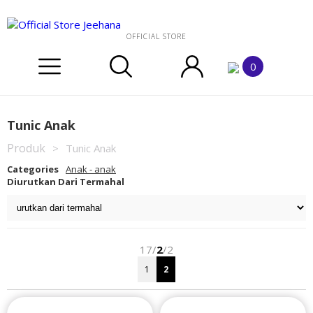
OFFICIAL STORE
0
Tunic Anak
Produk
>
Tunic Anak
Categories
Anak - anak
Diurutkan Dari Termahal
17/
2
/2
1
2