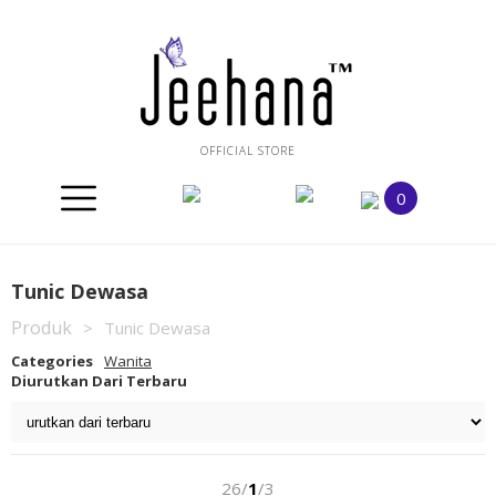
OFFICIAL STORE
0
Tunic Dewasa
Produk
>
Tunic Dewasa
Categories
Wanita
Diurutkan Dari Terbaru
26/
1
/3