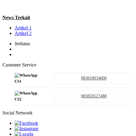
News Terkait
Artikel 1
Artikel 2
Jeehana
Customer Service
083818934000
CS1
083820527488
CS2
Social Network