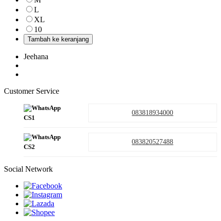
L
XL
10
Tambah ke keranjang
Jeehana
Customer Service
083818934000
CS1
083820527488
CS2
Social Network