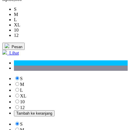
S
M
L
XL
10
12
Pesan
Lihat
S
M
L
XL
10
12
Tambah ke keranjang
S
M