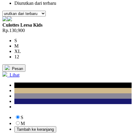
Diurutkan dari terbaru
Culottes Leesa Kids
Rp.130,900
S
M
XL
12
Pesan
Lihat
S
M
Tambah ke keranjang