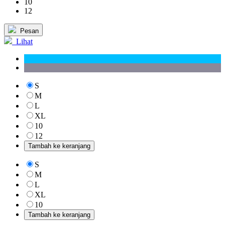
10
12
Pesan
Lihat
S
M
L
XL
10
12
Tambah ke keranjang
S
M
L
XL
10
Tambah ke keranjang