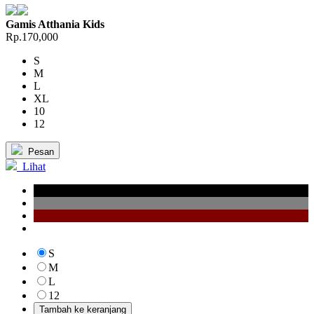
Gamis Atthania Kids
Rp.170,000
S
M
L
XL
10
12
Pesan
Lihat
S
M
L
12
Tambah ke keranjang