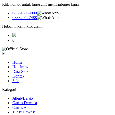
Klik nomor untuk langsung menghubungi kami
083818934000
083820527488
Hubungi kami,klik disini
0
Menu
Home
Hot Items
Data Stok
Kontak
Sale
Kategori
Jilbab/Bergo
Gamis Dewasa
Gamis Anak
Tunic Dewasa