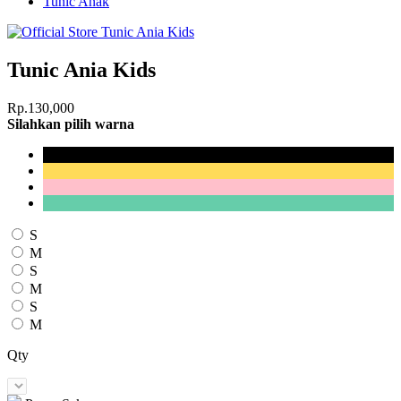
Tunic Anak
Tunic Ania Kids
Rp.130,000
Silahkan pilih warna
S
M
S
M
S
M
Qty