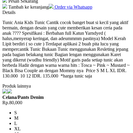
Pesan Sekarang
Tambah ke keranjang
Order via Whatsapp
Details
Tunic Ania Kids Tunic Cantik cocok banget buat si kecil yang aktif
bermain, dengan desain yang cute memberikan kesan ceria pada
anak ???? Spesifikasi : Berbahan full Katun Yarndyed (
halus,menyerap keringat, dan adeummmm pastinya) Model Kerah
Lipit berdiri ( so cute ) Terdapat aplikasi 2 buah pita lucu yang
mempercantik Tunic Bukaan Tunic menggunakan Resleting jepang
pada bagian belakang tunic Bagian lengan menggunakan Karet
yang dikerut (wudhu friendly) Motif garis pada setiap tunic akan
berbeda Hadir dengan warna warna hits : Tosca ~ Pink ~ Mustard ~
Black Bisa Couple an dengan Mommy nya Price S M L XL IDR.
130.000 10 12 IDR. 135.000 *harga tunic saja
Produk lainnya
Celana/Pants Denim
Rp.80,000
S
M
L
XL