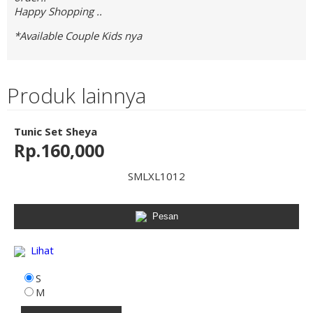
Happy Shopping ..
*Available Couple Kids nya
Produk lainnya
Tunic Set Sheya
Rp.160,000
S
M
L
XL
10
12
Pesan
Lihat
S
M