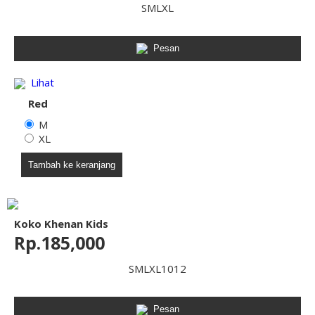
S
M
L
XL
Pesan
Lihat
Red
M
XL
Tambah ke keranjang
Koko Khenan Kids
Rp.185,000
S
M
L
XL
10
12
Pesan