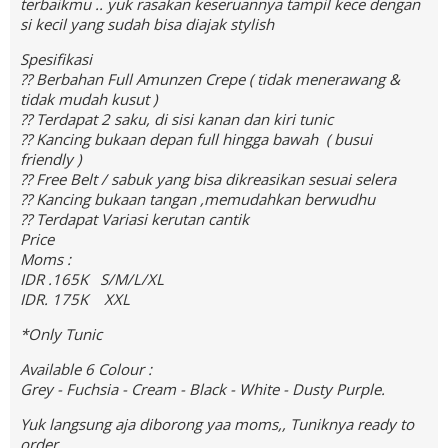
terbaikmu .. yuk rasakan keseruannya tampil kece dengan
si kecil yang sudah bisa diajak stylish
Spesifikasi
?? Berbahan Full Amunzen Crepe ( tidak menerawang &
tidak mudah kusut )
?? Terdapat 2 saku, di sisi kanan dan kiri tunic
?? Kancing bukaan depan full hingga bawah ( busui
friendly )
?? Free Belt / sabuk yang bisa dikreasikan sesuai selera
?? Kancing bukaan tangan ,memudahkan berwudhu
?? Terdapat Variasi kerutan cantik
Price
Moms :
IDR .165K S/M/L/XL
IDR. 175K XXL
*Only Tunic
Available 6 Colour :
Grey - Fuchsia - Cream - Black - White - Dusty Purple.
Yuk langsung aja diborong yaa moms,, Tuniknya ready to
order..