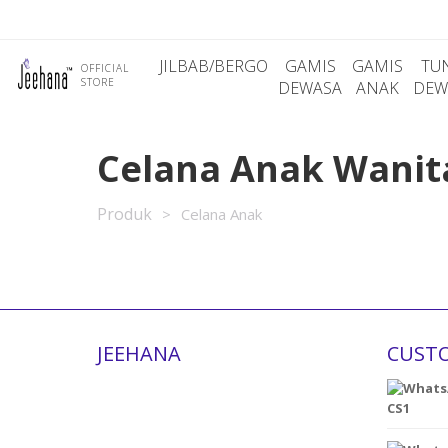
JILBAB/BERGO
GAMIS
GAMIS
TU
OFFICIAL
STORE
DEWASA
ANAK
DEW
Celana Anak Wanit
Produk
>
Celana Anak
JEEHANA
CUSTO
CS1