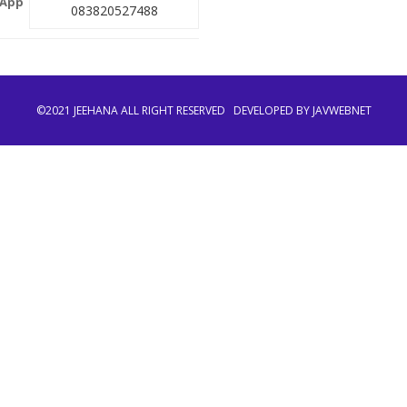
083820527488
©2021 JEEHANA ALL RIGHT RESERVED
DEVELOPED BY JAVWEBNET