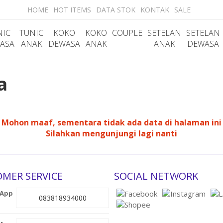
HOME
HOT ITEMS
DATA STOK
KONTAK
SALE
NIC
TUNIC
KOKO
KOKO
COUPLE
SETELAN
SETELAN
ASA
ANAK
DEWASA
ANAK
ANAK
DEWASA
a
Mohon maaf, sementara tidak ada data di halaman ini
Silahkan mengunjungi lagi nanti
MER SERVICE
SOCIAL NETWORK
083818934000