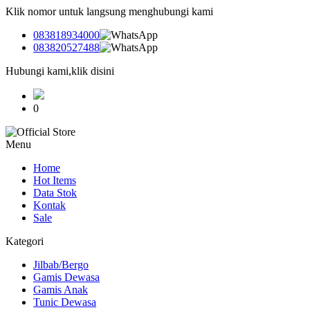
Klik nomor untuk langsung menghubungi kami
083818934000
083820527488
Hubungi kami,klik disini
0
Menu
Home
Hot Items
Data Stok
Kontak
Sale
Kategori
Jilbab/Bergo
Gamis Dewasa
Gamis Anak
Tunic Dewasa