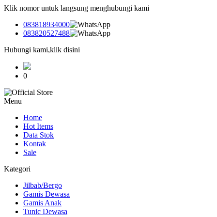
Klik nomor untuk langsung menghubungi kami
083818934000
083820527488
Hubungi kami,klik disini
0
Menu
Home
Hot Items
Data Stok
Kontak
Sale
Kategori
Jilbab/Bergo
Gamis Dewasa
Gamis Anak
Tunic Dewasa