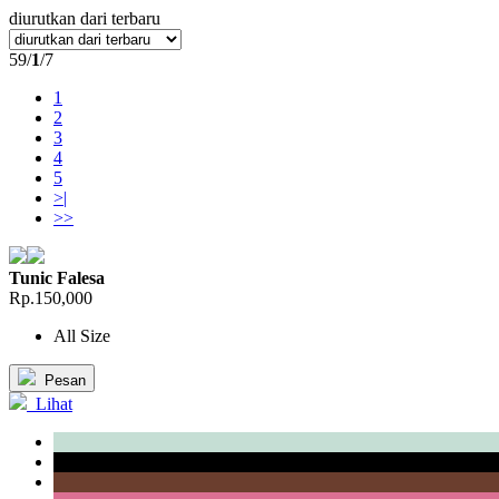
diurutkan dari terbaru
59/
1
/7
1
2
3
4
5
>|
>>
Tunic Falesa
Rp.150,000
All Size
Pesan
Lihat