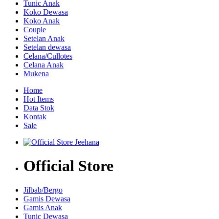
Tunic Anak
Koko Dewasa
Koko Anak
Couple
Setelan Anak
Setelan dewasa
Celana/Cullotes
Celana Anak
Mukena
Home
Hot Items
Data Stok
Kontak
Sale
Official Store
Jilbab/Bergo
Gamis Dewasa
Gamis Anak
Tunic Dewasa