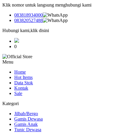
Klik nomor untuk langsung menghubungi kami
083818934000
083820527488
Hubungi kami,klik disini
0
Menu
Home
Hot Items
Data Stok
Kontak
Sale
Kategori
Jilbab/Bergo
Gamis Dewasa
Gamis Anak
Tunic Dewasa