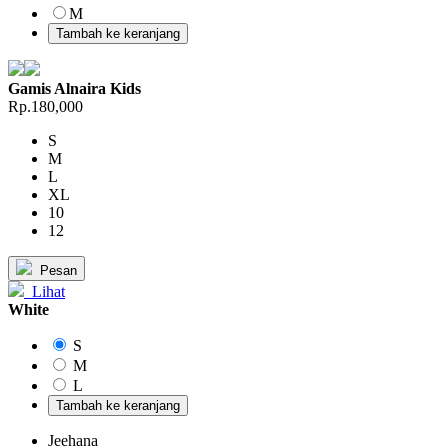
M
Tambah ke keranjang
Gamis Alnaira Kids
Rp.180,000
S
M
L
XL
10
12
Pesan
Lihat
White
S
M
L
Tambah ke keranjang
Jeehana