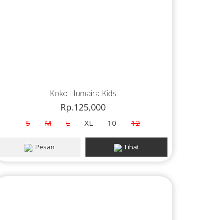
Koko Humaira Kids
Rp.125,000
S
M
L
XL
10
12
Pesan
Lihat