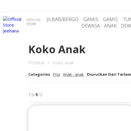
JILBAB/BERGO
GAMIS
GAMIS
TU
OFFICIAL
STORE
DEWASA
ANAK
DEW
Koko Anak
Produk
>
Koko Anak
Categories
Pria
Anak - anak
Diurutkan Dari Terla
15/
1
/2