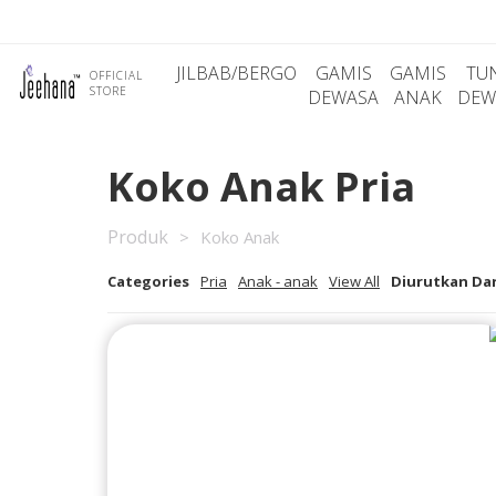
JILBAB/BERGO
GAMIS
GAMIS
TU
OFFICIAL
STORE
DEWASA
ANAK
DEW
Koko Anak Pria
Produk
>
Koko Anak
Categories
Pria
Anak - anak
View All
Diurutkan Dar