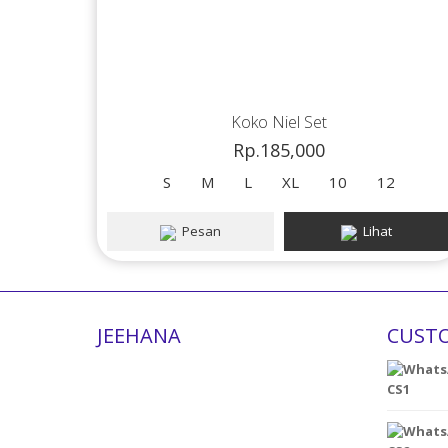
Koko Niel Set
Rp.185,000
S
M
L
XL
10
12
Pesan
Lihat
JEEHANA
CUSTO
CS1