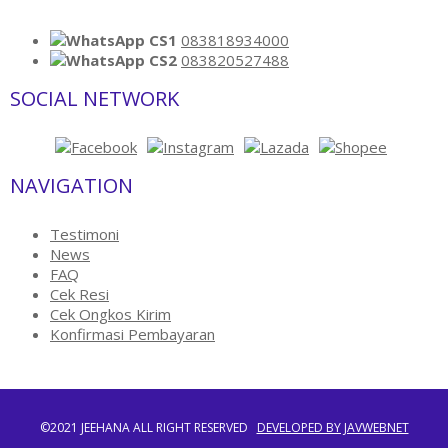
CS1
083818934000
CS2
083820527488
SOCIAL NETWORK
NAVIGATION
Testimoni
News
FAQ
Cek Resi
Cek Ongkos Kirim
Konfirmasi Pembayaran
©2021 JEEHANA ALL RIGHT RESERVED
DEVELOPED BY JAVWEBNET