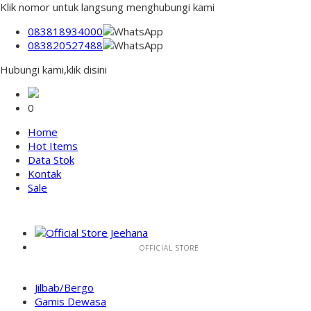
Klik nomor untuk langsung menghubungi kami
083818934000
083820527488
Hubungi kami,klik disini
0
Home
Hot Items
Data Stok
Kontak
Sale
OFFICIAL STORE
Jilbab/Bergo
Gamis Dewasa