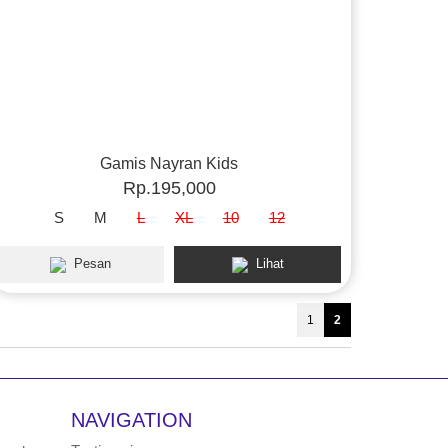
Gamis Nayran Kids
Rp.195,000
S
M
L
XL
10
12
Pesan
Lihat
1
2
NAVIGATION