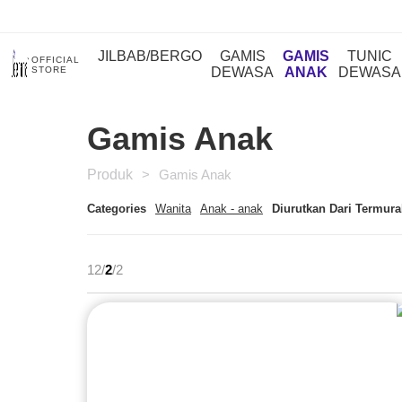
JILBAB/BERGO
GAMIS
GAMIS
TUNIC
OFFICIAL
STORE
DEWASA
ANAK
DEWASA
Gamis Anak
Produk
>
Gamis Anak
Categories
Wanita
Anak - anak
Diurutkan Dari Termur
12/
2
/2