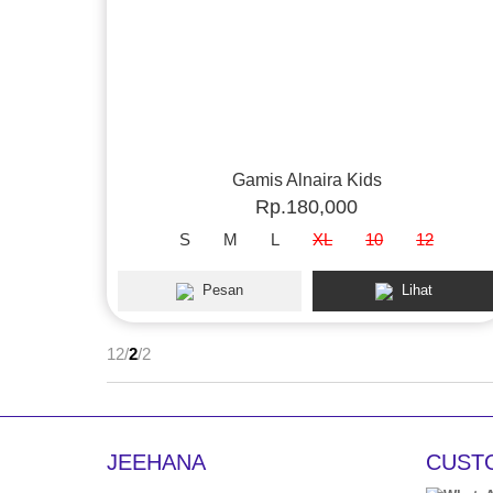
Gamis Alnaira Kids
Rp.180,000
S
M
L
XL
10
12
Pesan
Lihat
12/
2
/2
JEEHANA
CUST