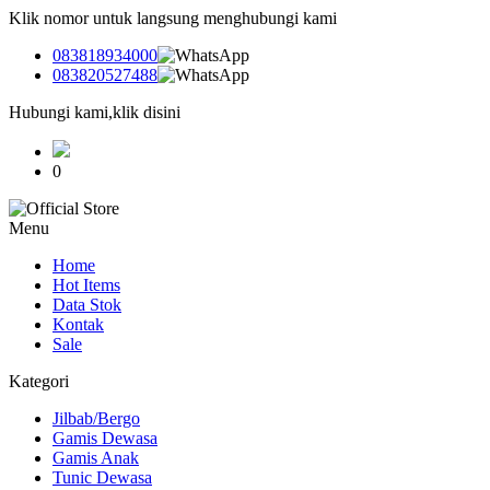
Klik nomor untuk langsung menghubungi kami
083818934000
083820527488
Hubungi kami,klik disini
0
Menu
Home
Hot Items
Data Stok
Kontak
Sale
Kategori
Jilbab/Bergo
Gamis Dewasa
Gamis Anak
Tunic Dewasa