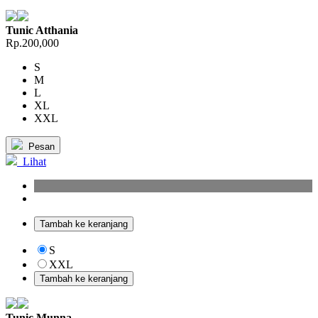
Tunic Atthania
Rp.200,000
S
M
L
XL
XXL
Pesan
Lihat
Tambah ke keranjang
S
XXL
Tambah ke keranjang
Tunic Munna